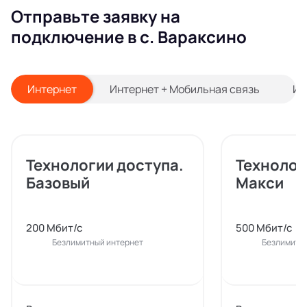
Отправьте заявку на
подключение в с. Вараксино
Интернет
Интернет + Мобильная связь
Ин
Технологии доступа.
Технолог
Базовый
Макси
200 Мбит/с
500 Мбит/с
Безлимитный интернет
Безлимитн