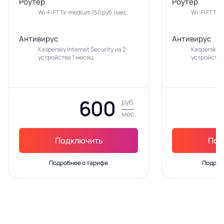
Роутер
Роутер
Wi-Fi FTTx-medium 150 руб./мес.
Wi-Fi FTTx-
Антивирус
Антивирус
Kaspersky Internet Security на 2
Kaspersky In
устройства 1 месяц
устройства
600
руб.
мес.
Подключить
Под
Подробнее о тарифе
Подроб