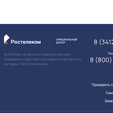
8 (341
Те
© 2026 Сайт не является средством массовой
8 (800)
информации и действует на основании партнерского
договора с ПАО «Ростелеком»
Проверить с
Сим
Заяв