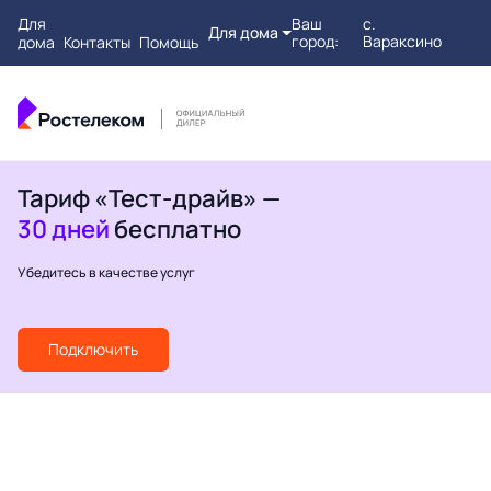
Для
Ваш
с.
Для дома
город:
Вараксино
дома
Контакты
Помощь
Тариф «Тест-драйв» —
30 дней
бесплатно
Убедитесь в качестве услуг
Подключить