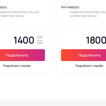
ирус
Антивирус
aspersky Internet Security на 2
Kaspersky Internet Security
стройства 1 месяц
устройства 1 месяц
1400
180
руб.
мес.
Подключить
Подключить
Подробнее о тарифе
Подробнее о тарифе