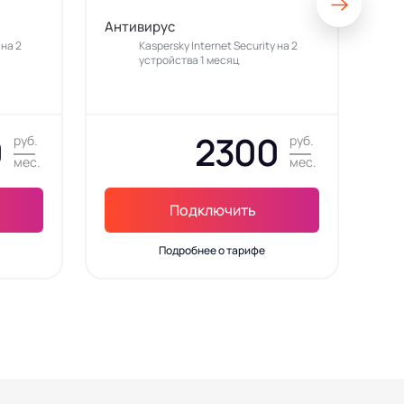
Антивирус
Ант
 на 2
Kaspersky Internet Security на 2
устройства 1 месяц
0
2300
руб.
руб.
мес.
мес.
Подключить
Подробнее о тарифе