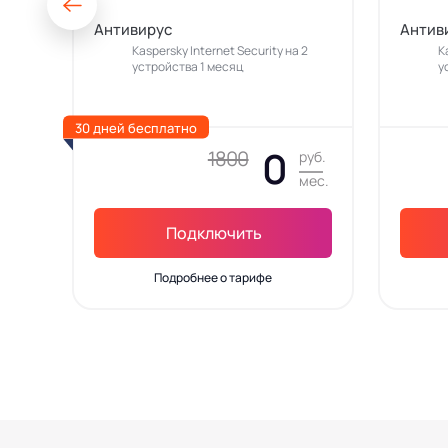
Антивирус
Антив
Kaspersky Internet Security на 2
K
устройства 1 месяц
у
30 дней бесплатно
0
1800
руб.
мес.
Подключить
Подробнее о тарифе