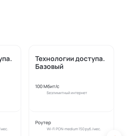
упа.
Технологии доступа.
Те
Базовый
Б
100 Мбит/с
200
Безлимитный интернет
Роутер
Роу
/мес.
Wi-Fi PON-medium 150 руб./мес.