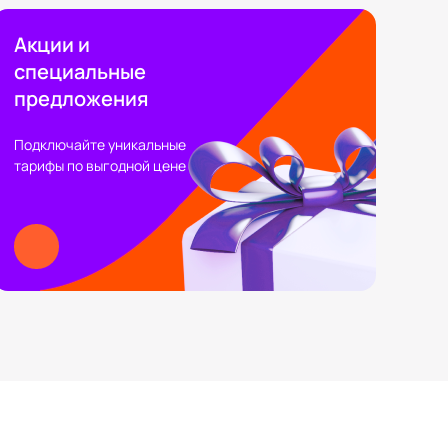
Акции и
специальные
предложения
Подключайте уникальные
тарифы по выгодной цене