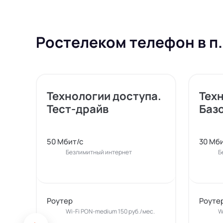
Ростелеком телефон в п.
Технологии доступа.
Тех
Тест-драйв
Баз
50 Мбит/с
30 Мби
Безлимитный интернет
Б
Роутер
Роуте
Wi-Fi PON-medium 150 руб./мес.
W