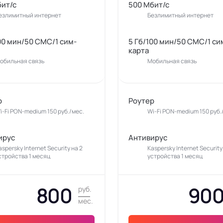
бит/с
500 Мбит/с
езлимитный интернет
Безлимитный интернет
00 мин/50 СМС/1 сим-
5 Гб/100 мин/50 СМС/1 си
карта
обильная связь
Мобильная связь
р
Роутер
i-Fi PON-medium 150 руб./мес.
Wi-Fi PON-medium 150 руб.
ирус
Антивирус
aspersky Internet Security на 2
Kaspersky Internet Security
стройства 1 месяц
устройства 1 месяц
800
90
руб.
мес.