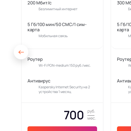
200 Мбит/с
300 М
Безлимитный интернет
Б
5 Гб/100 мин/50 СМС/1 сим-
5 Гб/1
карта
карта
Мобильная связь
М
Роутер
Роуте
Wi-Fi PON-medium 150 руб./мес.
W
Антивирус
Антив
Kaspersky Internet Security на 2
K
устройства 1 месяц
у
700
руб.
мес.