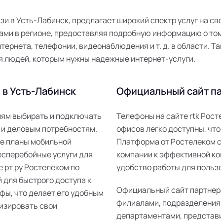
язи в Усть-Лабинск, предлагает широкий спектр услуг на с
ми в регионе, предоставляя подробную информацию о том,
ернета, телефонии, видеонаблюдения и т. д. в области. Та
я людей, которым нужны надежные интернет-услуги.
 в Усть-Лабинск
Официальный сайт па
елям выбирать и подключать
Телефоны на сайте rtk Рос
 и деловым потребностям.
офисов легко доступны, что
ые планы мобильной
Платформа от Ростелеком 
есперебойные услуги для
компании к эффективной ко
е рт ру Ростелеком по
удобство работы для пользо
 для быстрого доступа к
Официальный сайт партнер
фы, что делает его удобным
филиалами, подразделения
изировать свои
департаментами, представ