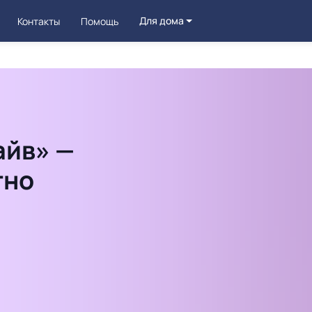
Для дома
Контакты
Помощь
айв» —
тно