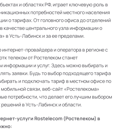
ъектах и областях РФ, играет ключевую роль в
никационных потребностей местного населения
ии о тарифах. От головного офиса до отделений
 в качестве центрального узла информации о
» в Усть-Лабинск и за ее пределами.
о интернет-провайдера и оператора в регионе с
ртк телеком от Ростелеком станет
 информации и услуг. Здесь можно выбирать и
лять заявки. Будь то выбор подходящего тарифа
выбирать и подключать тариф в местном офисе по
в мобильной связи, веб-сайт «Ростелекома»
ые потребности, что делает его лучшим выбором
решений в Усть-Лабинск и области.
ернет-услуги Rostelecom (Ростелеком) в
ожно: