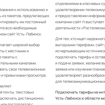
отделениями в ключевых суб
бования к использованию и
удовлетворении телекомму
ь из пакетов, предлагающих
и предоставлении информац
антировать им постоянный
компании сайт rt выступает
йте все необходимые
деятельности «Ростелекома
ном сайт Усть-Лабинск.
Для тех, кто ищет надежног
длагает широкий выбор
выгодными тарифами, сайт 
еты с местными и
исчерпывающим источником
 пакеты с
подключать тарифы и остав
ательными каналами.
и подачи заявки, желание 
ивать свои телевизионные
заявке или изучение плано
 и привычками просмотра.
удовлетворяет разнообразн
для телекоммуникационных 
авляет
й почты, текстовых
Подключать тарифы на инт
одключать дистанционно.
Усть-Лабинск и области м
 или постоплатой с