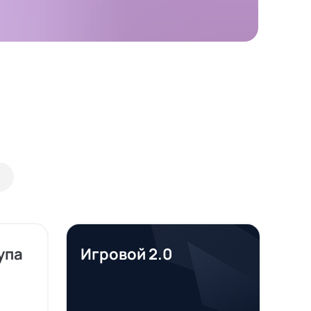
упа
Игровой 2.0
Те
2.