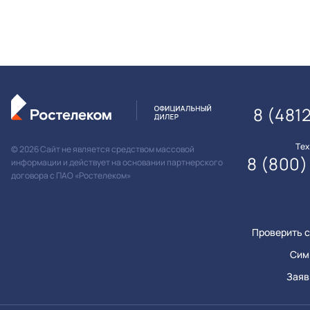
8 (481
Те
© 2026 Сайт не является средством массовой
8 (800)
информации и действует на основании партнерского
договора с ПАО «Ростелеком»
Проверить с
Сим
Заяв