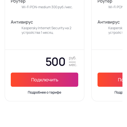
Роутер
Роутер
Wi-Fi PON-medium 300 руб./мес.
Wi-Fi PON-
Антивирус
Антивирус
Kaspersky Internet Security на 2
Kaspersky In
устройства 1 месяц
устройства
500
руб.
мес.
Подключить
Под
Подробнее о тарифе
Подроб