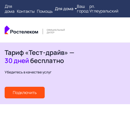
Для
Ваш
рп.
Для дома
город:
Углеуральский
дома
Контакты
Помощь
Тариф «Тест-драйв» —
30 дней
бесплатно
Убедитесь в качестве услуг
Подключить