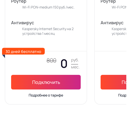
Роутер
Роутер
Wi-Fi PON-medium 150 руб./мес.
Wi-Fi PON-m
Антивирус
Антивирус
Kaspersky Internet Security на 2
Kaspersky In
устройства 1 месяц
устройства
30 дней бесплатно
0
800
руб.
мес.
Подключить
Под
Подробнее о тарифе
Подроб