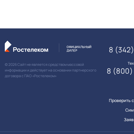
8 (342
Те
© 2026 Сайт не является средством массовой
8 (800)
информации и действует на основании партнерского
договора с ПАО «Ростелеком»
Проверить с
Сим
Заяв