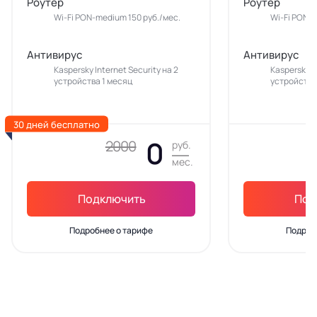
Роутер
Роутер
Wi-Fi PON-medium 150 руб./мес.
Wi-Fi PON-m
Антивирус
Антивирус
Kaspersky Internet Security на 2
Kaspersky In
устройства 1 месяц
устройства
30 дней бесплатно
0
2000
руб.
мес.
Подключить
Под
Подробнее о тарифе
Подроб