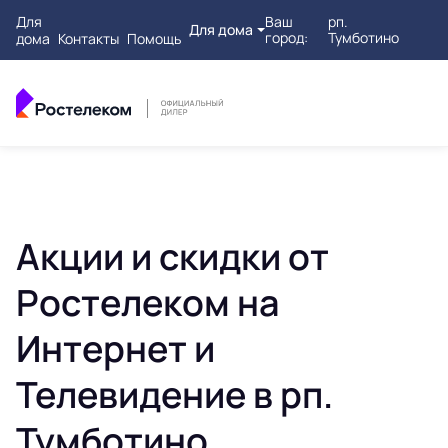
Для
Ваш
рп.
Для дома
город:
Тумботино
дома
Контакты
Помощь
Акции и скидки от
Ростелеком на
Интернет и
Телевидение в рп.
Тумботино