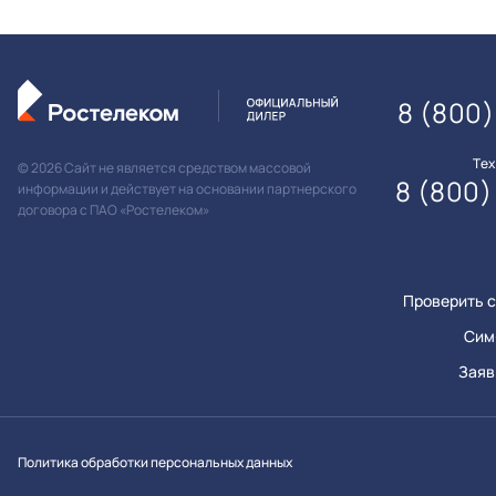
8 (800)
Те
© 2026 Сайт не является средством массовой
8 (800)
информации и действует на основании партнерского
договора с ПАО «Ростелеком»
Проверить с
Сим
Заяв
Вконтакт
Однок
Y
Политика обработки персональных данных