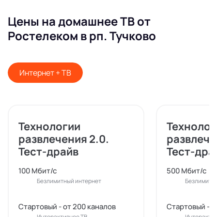
Цены на домашнее ТВ от
Ростелеком в рп. Тучково
Интернет + ТВ
Технологии
Технолог
развлечения 2.0.
развлече
Тест-драйв
Тест-дра
100 Мбит/с
500 Мбит/с
Безлимитный интернет
Безлимитн
Стартовый - от 200 каналов
Стартовый - о
Интерактивное ТВ
Интерактив