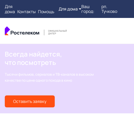
Для
Ваш
рп.
Для дома
город:
Тучково
дома
Контакты
Помощь
Всегда найдется,
что посмотреть
Тысячи фильмов, сериалов и ТВ-каналов в высоком
качестве по цене одного похода в кино
Оставить заявку