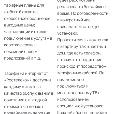
будет рассмотрен и
тарифные планы для
реализован в ближайшее
любого бюджета;
время. По договоренности
скоростное соединение;
в конкретный час
выгодные цены;
приезжает мастер для
частые акции и скидки;
установки.
подключение к услугам в
Провести связь можно как
короткие сроки;
в квартиру, так и частный
объемный список
дом, где есть телефон,
предложений и т. д.
потому что соединение
происходит посредством
телефонных кабелей. По
Тарифы на интернет от
ним же можно
«Ростелеком» доступны
подключиться к
каждому жителю, а
многоканальному ТВ с
качество обслуживания в
использованием
сочетании с выгодной
специальной установки.
стоимостью делают
Каждый абонент получает
провайдера лидером на