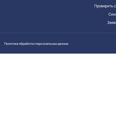
Проверить с
Сим
Заяв
Вконтакт
Однок
Y
Политика обработки персональных данных