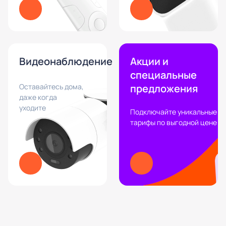
Видеонаблюдение
Акции и
специальные
Оставайтесь дома,
предложения
даже когда
уходите
Подключайте уникальные
тарифы по выгодной цене