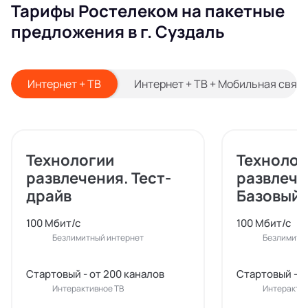
Тарифы Ростелеком на пакетные
предложения в г. Суздаль
Интернет + ТВ
Интернет + ТВ + Мобильная связ
Технологии
Технолог
развлечения. Тест-
развлече
драйв
Базовый
100 Мбит/с
100 Мбит/с
Безлимитный интернет
Безлимитн
Стартовый - от 200 каналов
Стартовый - о
Интерактивное ТВ
Интерактив