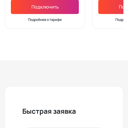
Подключить
Под
Подробнее о тарифе
Подроб
Быстрая заявка