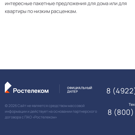
интересные пакетные предложения для дома или для
квартиры по низким расценкам.
8 (4922
Те
© 2026 Сайт не является средством массовой
8 (800)
информации и действует на основании партнерского
договора с ПАО «Ростелеком»