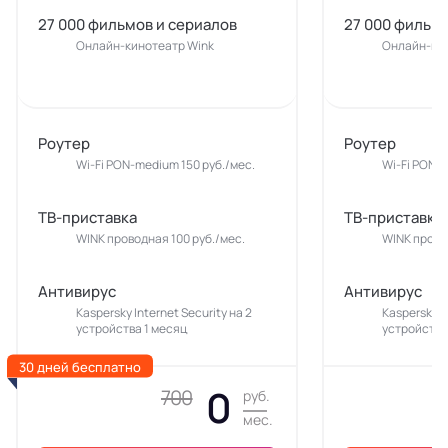
27 000 фильмов и сериалов
27 000 фильмо
Онлайн-кинотеатр Wink
Онлайн-кин
Роутер
Роутер
Wi-Fi PON-medium 150 руб./мес.
Wi-Fi PON-m
ТВ-приставка
ТВ-приставка
WINK проводная 100 руб./мес.
WINK прово
Антивирус
Антивирус
Kaspersky Internet Security на 2
Kaspersky In
устройства 1 месяц
устройства
30 дней бесплатно
0
700
руб.
мес.