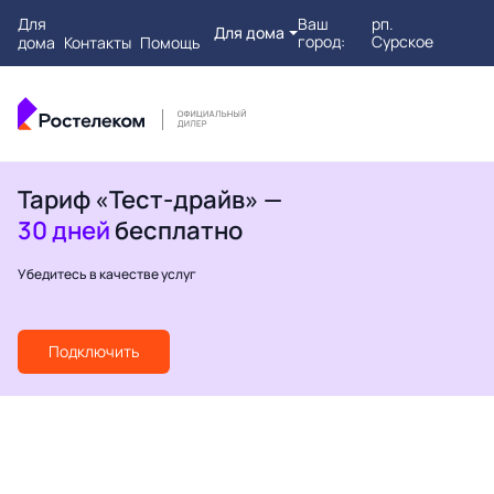
Для
Ваш
рп.
Для дома
город:
Сурское
дома
Контакты
Помощь
Тариф «Тест-драйв» —
30 дней
бесплатно
Убедитесь в качестве услуг
Подключить