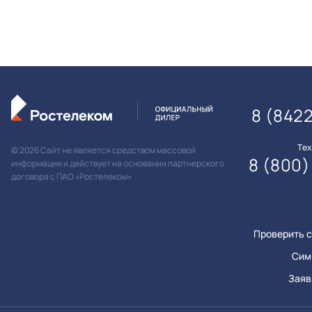
8 (842
Те
© 2026 Сайт не является средством массовой
8 (800)
информации и действует на основании партнерского
договора с ПАО «Ростелеком»
Проверить с
Сим
Заяв