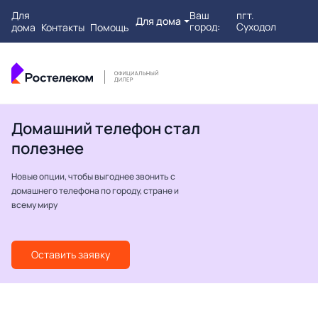
Для
Ваш
пгт.
Для дома
город:
Суходол
дома
Контакты
Помощь
Домашний телефон стал
полезнее
Новые опции, чтобы выгоднее звонить с
домашнего телефона по городу, стране и
всему миру
Оставить заявку