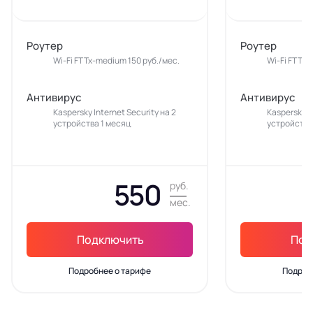
Роутер
Роутер
Wi-Fi FTTx-medium 150 руб./мес.
Wi-Fi FTTx-
Антивирус
Антивирус
Kaspersky Internet Security на 2
Kaspersky In
устройства 1 месяц
устройства
550
руб.
мес.
Подключить
Под
Подробнее о тарифе
Подроб