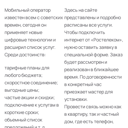
Мобильный оператор
Здесь на сайте
известен всем с советских
представлены и подробно
времен, сегодня он
расписаны все услуги.
применяет новые
Чтобы подключить
цифровые технологии и
интернет от «Ростелеком»,
расширил список услуг.
нужно оставить заявку в
Среди достоинств:
специальной форме. Заказ
будет рассмотрен и
тарифные планы для
реализован в ближайшее
любого бюджета;
время. По договоренности
скоростное соединение;
в конкретный час
выгодные цены;
приезжает мастер для
частые акции и скидки;
установки.
подключение к услугам в
Провести связь можно как
короткие сроки;
в квартиру, так и частный
объемный список
дом, где есть телефон,
предложений и т. д.