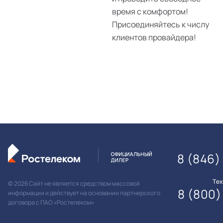
время с комфортом!
Присоединяйтесь к числу
клиентов провайдера!
8 (846)
Те
© 2026 Сайт не является средством массовой
8 (800)
информации и действует на основании партнерского
договора с ПАО «Ростелеком»