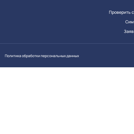
Проверить с
Сим
Заяв
Вконтакт
Однок
Y
Политика обработки персональных данных