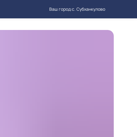
Ваш город:
с. Субханкулово