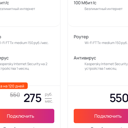
ит/с
100 Мбит/с
езлимитный интернет
Безлимитный интернет
р
Роутер
i-Fi FTTx-medium 150 руб./мес.
Wi-Fi FTTx-medium 150 руб.
ирус
Антивирус
aspersky Internet Security на 2
Kaspersky Internet Security
стройства 1 месяц
устройства 1 месяц
а на 120 дней
275
55
550
руб.
мес.
Подключить
Подключить