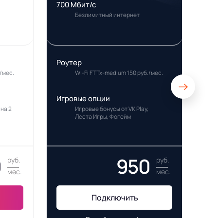
700 Мбит/с
Безлимитный интернет
Роутер
/мес.
Wi-Fi FTTx-medium 150 руб./мес.
Игровые опции
 на 2
Игровые бонусы от VK Play,
Леста Игры, Фогейм
0
950
руб.
руб.
мес.
мес.
Подключить