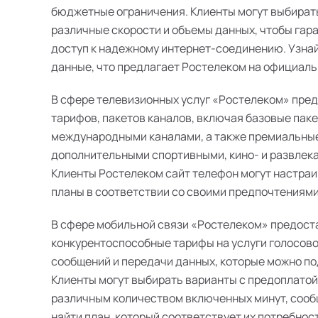
бюджетные ограничения. Клиенты могут выбират
различные скорости и объемы данных, чтобы гар
доступ к надежному интернет-соединению. Узна
данные, что предлагает Ростелеком на официальн
В сфере телевизионных услуг «Ростелеком» пре
тарифов, пакетов каналов, включая базовые пак
международными каналами, а также премиальные
дополнительными спортивными, кино- и развлек
Клиенты Ростелеком сайт телефон могут настра
планы в соответствии со своими предпочтениями
В сфере мобильной связи «Ростелеком» предост
конкурентоспособные тарифы на услуги голосово
сообщений и передачи данных, которые можно п
Клиенты могут выбирать варианты с предоплатой
различным количеством включенных минут, сооб
найти план, который соответствует их потребнос