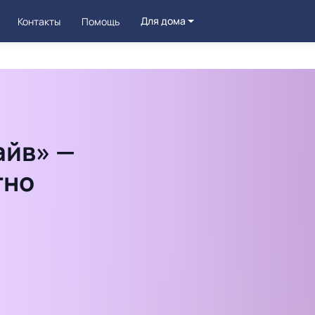
Для дома
Контакты
Помощь
айв» —
тно