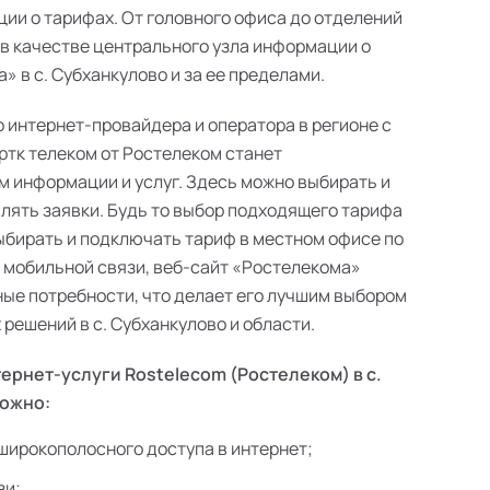
ии о тарифах. От головного офиса до отделений
 в качестве центрального узла информации о
 в с. Субханкулово и за ее пределами.
о интернет-провайдера и оператора в регионе с
ртк телеком от Ростелеком станет
 информации и услуг. Здесь можно выбирать и
лять заявки. Будь то выбор подходящего тарифа
выбирать и подключать тариф в местном офисе по
в мобильной связи, веб-сайт «Ростелекома»
ые потребности, что делает его лучшим выбором
решений в с. Субханкулово и области.
ернет-услуги Rostelecom (Ростелеком) в с.
можно:
широкополосного доступа в интернет;
зи;