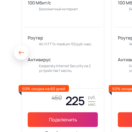
100 Мбит/с
100 Мб
Безлимитный интернет
Б
Роутер
Роуте
Wi-Fi FTTx-medium 150 руб./мес.
W
Антивирус
Антив
Kaspersky Internet Security на 2
K
устройства 1 месяц
у
50% скидка на 60 дней
50% скидк
225
450
руб.
мес.
Подключить