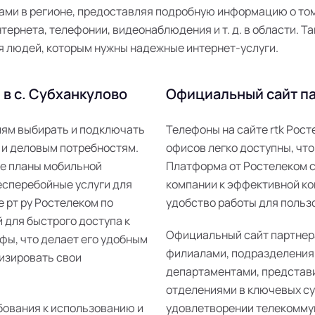
ми в регионе, предоставляя подробную информацию о том,
ернета, телефонии, видеонаблюдения и т. д. в области. Та
я людей, которым нужны надежные интернет-услуги.
в с. Субханкулово
Официальный сайт па
елям выбирать и подключать
Телефоны на сайте rtk Рос
 и деловым потребностям.
офисов легко доступны, что
ые планы мобильной
Платформа от Ростелеком 
есперебойные услуги для
компании к эффективной ко
е рт ру Ростелеком по
удобство работы для пользо
 для быстрого доступа к
Официальный сайт партнер
фы, что делает его удобным
филиалами, подразделения
изировать свои
департаментами, представ
отделениями в ключевых суб
бования к использованию и
удовлетворении телекомму