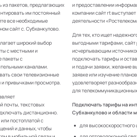
ь из пакетов, предлагающих
и предоставлении информац
антировать им постоянный
компании сайт rt выступает
йте все необходимые
деятельности «Ростелекома»
ом сайт с. Субханкулово.
Для тех, кто ищет надежног
длагает широкий выбор
выгодными тарифами, сайт 
еты с местными и
исчерпывающим источником
 пакеты с
подключать тарифы и остав
ательными каналами.
и подачи заявки, желание 
ивать свои телевизионные
заявке или изучение плано
 и привычками просмотра.
удовлетворяет разнообразн
для телекоммуникационных 
авляет
й почты, текстовых
Подключать тарифы на инт
одключать дистанционно.
Субханкулово и области 
 или постоплатой с
для высокоскоростного 
щений и данных, чтобы
тям в мобильной связи и
для оптоволоконной свя