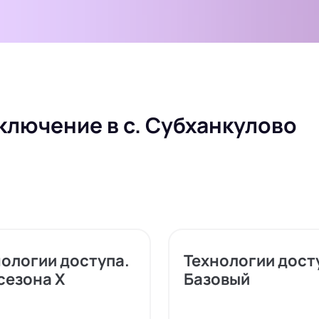
ключение в с. Субханкулово
нологии доступа.
Технологии дост
сезона X
Базовый