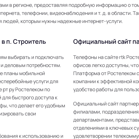
ми в регионе, предоставляя подробную информацию о том,
ернета, телефонии, видеонаблюдения и т. д. в области. Та
я людей, которым нужны надежные интернет-услуги.
в п. Строитель
Официальный сайт па
елям выбирать и подключать
Телефоны на сайте rtk Рос
 и деловым потребностям.
офисов легко доступны, что
ые планы мобильной
Платформа от Ростелеком 
есперебойные услуги для
компании к эффективной ко
е рт ру Ростелеком по
удобство работы для пользо
 для быстрого доступа к
Официальный сайт партнер
фы, что делает его удобным
филиалами, подразделения
изировать свои
департаментами, представ
отделениями в ключевых суб
бования к использованию и
удовлетворении телекомму