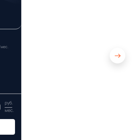
/мес.
0
руб.
мес.