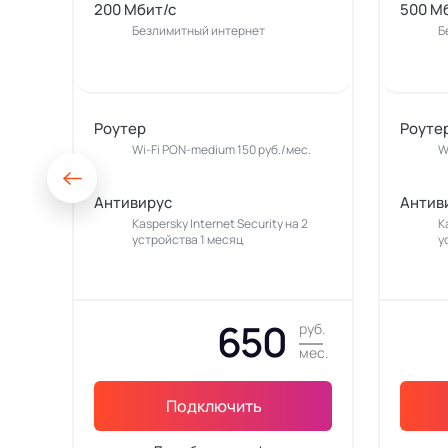
200 Мбит/с
500 М
Безлимитный интернет
Б
Роутер
Роуте
Wi-Fi PON-medium 150 руб./мес.
W
Антивирус
Антив
Kaspersky Internet Security на 2
K
устройства 1 месяц
у
650
руб.
мес.
Подключить