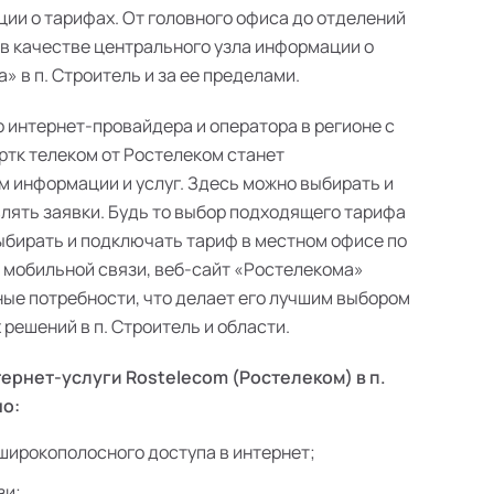
ии о тарифах. От головного офиса до отделений
 в качестве центрального узла информации о
 в п. Строитель и за ее пределами.
о интернет-провайдера и оператора в регионе с
ртк телеком от Ростелеком станет
 информации и услуг. Здесь можно выбирать и
лять заявки. Будь то выбор подходящего тарифа
выбирать и подключать тариф в местном офисе по
в мобильной связи, веб-сайт «Ростелекома»
ые потребности, что делает его лучшим выбором
решений в п. Строитель и области.
ернет-услуги Rostelecom (Ростелеком) в п.
но:
широкополосного доступа в интернет;
зи;