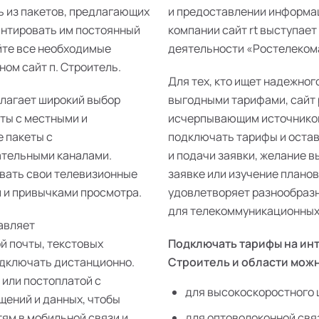
ь из пакетов, предлагающих
и предоставлении информац
антировать им постоянный
компании сайт rt выступает
йте все необходимые
деятельности «Ростелекома»
ом сайт п. Строитель.
Для тех, кто ищет надежног
длагает широкий выбор
выгодными тарифами, сайт 
еты с местными и
исчерпывающим источником
 пакеты с
подключать тарифы и остав
ательными каналами.
и подачи заявки, желание 
ивать свои телевизионные
заявке или изучение плано
 и привычками просмотра.
удовлетворяет разнообразн
для телекоммуникационных 
авляет
й почты, текстовых
Подключать тарифы на инт
одключать дистанционно.
Строитель и области мож
 или постоплатой с
для высокоскоростного 
щений и данных, чтобы
тям в мобильной связи и
для оптоволоконной свя