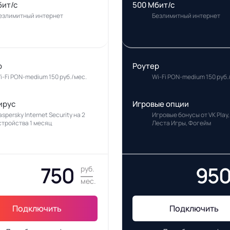
бит/с
500 Мбит/с
езлимитный интернет
Безлимитный интернет
р
Роутер
i-Fi PON-medium 150 руб./мес.
Wi-Fi PON-medium 150 руб.
ирус
Игровые опции
aspersky Internet Security на 2
Игровые бонусы от VK Play,
стройства 1 месяц
Леста Игры, Фогейм
750
95
руб.
мес.
Подключить
Подключить