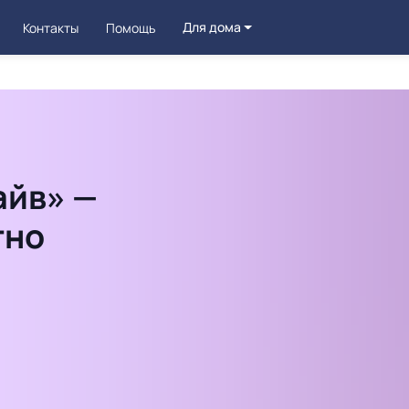
Для дома
Контакты
Помощь
айв» —
тно