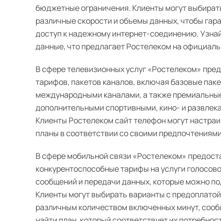
бюджетные ограничения. Клиенты могут выбират
различные скорости и объемы данных, чтобы гар
доступ к надежному интернет-соединению. Узна
данные, что предлагает Ростелеком на официальн
В сфере телевизионных услуг «Ростелеком» пре
тарифов, пакетов каналов, включая базовые пак
международными каналами, а также премиальные
дополнительными спортивными, кино- и развлек
Клиенты Ростелеком сайт телефон могут настра
планы в соответствии со своими предпочтениями
В сфере мобильной связи «Ростелеком» предост
конкурентоспособные тарифы на услуги голосово
сообщений и передачи данных, которые можно п
Клиенты могут выбирать варианты с предоплатой
различным количеством включенных минут, сооб
найти план, который соответствует их потребнос