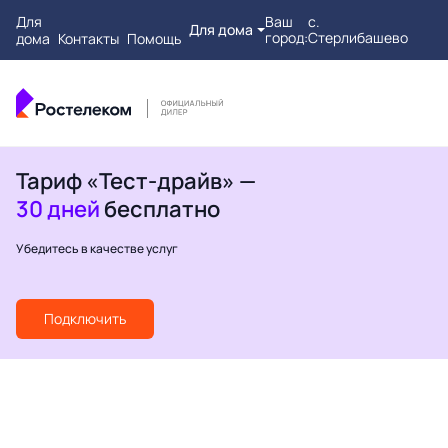
Для
Ваш
с.
Для дома
город:
Стерлибашево
дома
Контакты
Помощь
Тариф «Тест-драйв» —
30 дней
бесплатно
Убедитесь в качестве услуг
Подключить