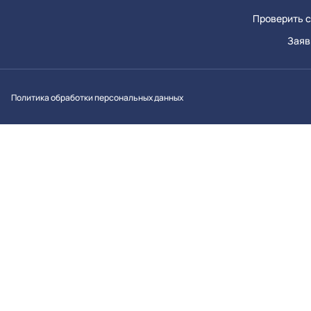
Проверить с
Заяв
Вконтакт
Однок
Y
Политика обработки персональных данных