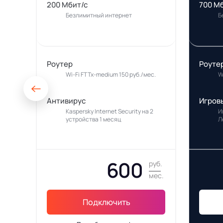
200 Мбит/с
700 М
Безлимитный интернет
Б
Роутер
Роуте
Wi-Fi FTTx-medium 150 руб./мес.
W
Антивирус
Игров
Kaspersky Internet Security на 2
И
устройства 1 месяц
Л
600
руб.
мес.
Подключить