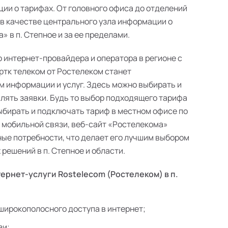
ии о тарифах. От головного офиса до отделений
 в качестве центрального узла информации о
 в п. Степное и за ее пределами.
о интернет-провайдера и оператора в регионе с
ртк телеком от Ростелеком станет
 информации и услуг. Здесь можно выбирать и
лять заявки. Будь то выбор подходящего тарифа
выбирать и подключать тариф в местном офисе по
в мобильной связи, веб-сайт «Ростелекома»
ые потребности, что делает его лучшим выбором
решений в п. Степное и области.
ернет-услуги Rostelecom (Ростелеком) в п.
:
широкополосного доступа в интернет;
зи;