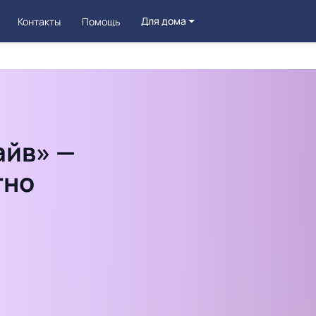
Для дома
Контакты
Помощь
айв» —
тно