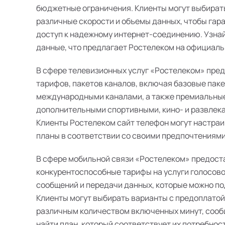
бюджетные ограничения. Клиенты могут выбират
различные скорости и объемы данных, чтобы гар
доступ к надежному интернет-соединению. Узна
данные, что предлагает Ростелеком на официальн
В сфере телевизионных услуг «Ростелеком» пре
тарифов, пакетов каналов, включая базовые пак
международными каналами, а также премиальные
дополнительными спортивными, кино- и развлек
Клиенты Ростелеком сайт телефон могут настра
планы в соответствии со своими предпочтениями
В сфере мобильной связи «Ростелеком» предост
конкурентоспособные тарифы на услуги голосово
сообщений и передачи данных, которые можно п
Клиенты могут выбирать варианты с предоплатой
различным количеством включенных минут, сооб
найти план, который соответствует их потребнос