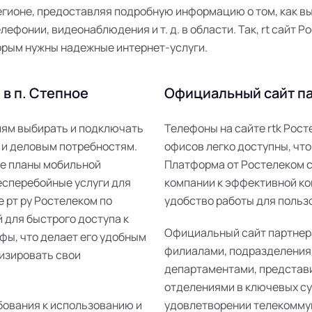
гионе, предоставляя подробную информацию о том, как в
лефонии, видеонаблюдения и т. д. в области. Так, rt сайт
орым нужны надежные интернет-услуги.
в п. Степное
Официальный сайт па
елям выбирать и подключать
Телефоны на сайте rtk Рос
 и деловым потребностям.
офисов легко доступны, что
ые планы мобильной
Платформа от Ростелеком 
есперебойные услуги для
компании к эффективной ко
е рт ру Ростелеком по
удобство работы для пользо
 для быстрого доступа к
Официальный сайт партнер
фы, что делает его удобным
филиалами, подразделения
изировать свои
департаментами, представ
отделениями в ключевых суб
бования к использованию и
удовлетворении телекомму