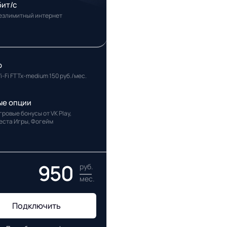
бит/с
езлимитный интернет
р
i-Fi FTTx-medium 150 руб./мес.
ые опции
гровые бонусы от VK Play,
еста Игры, Фогейм
950
руб.
мес.
Подключить