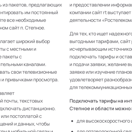
ь из пакетов, предлагающих
и предоставлении информац
антировать им постоянный
компании сайт rt выступает
йте все необходимые
деятельности «Ростелекома»
ом сайт п. Степное.
Для тех, кто ищет надежног
длагает широкий выбор
выгодными тарифами, сайт 
еты с местными и
исчерпывающим источником
 пакеты с
подключать тарифы и остав
ательными каналами.
и подачи заявки, желание 
ивать свои телевизионные
заявке или изучение плано
 и привычками просмотра.
удовлетворяет разнообразн
для телекоммуникационных 
авляет
й почты, текстовых
Подключать тарифы на инт
одключать дистанционно.
Степное и области можно
 или постоплатой с
для высокоскоростного 
щений и данных, чтобы
тям в мобильной связи и
для оптоволоконной свя