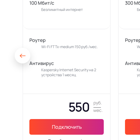
100 Мбит/с
300 М
Безлимитный интернет
Б
Роутер
Роуте
Wi-Fi FTTx-medium 150 руб./мес.
W
Антивирус
Антив
Kaspersky Internet Security на 2
K
устройства 1 месяц
у
550
руб.
мес.
Подключить