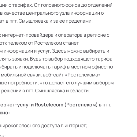
ии о тарифах. От головного офиса до отделений
 в качестве центрального узла информации о
» в пгт. Смышляевка и за ее пределами.
о интернет-провайдера и оператора в регионе с
ртк телеком от Ростелеком станет
 информации и услуг. Здесь можно выбирать и
лять заявки. Будь то выбор подходящего тарифа
выбирать и подключать тариф в местном офисе по
в мобильной связи, веб-сайт «Ростелекома»
ые потребности, что делает его лучшим выбором
решений в пгт. Смышляевка и области.
ернет-услуги Rostelecom (Ростелеком) в пгт.
жно:
широкополосного доступа в интернет;
зи;