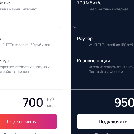
бит/с
700 Мбит/с
езлимитный интернет
Безлимитный интернет
р
Роутер
i-Fi FTTx-medium 150 руб./мес.
Wi-Fi FTTx-medium 150 руб.
ирус
Игровые опции
aspersky Internet Security на 2
Игровые бонусы от VK Play,
стройства 1 месяц
Леста Игры, Фогейм
700
95
руб.
мес.
Подключить
Подключить