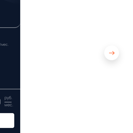
/мес.
0
руб.
мес.