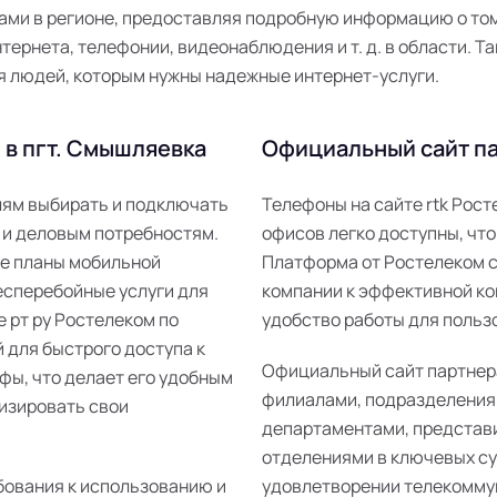
ми в регионе, предоставляя подробную информацию о том,
ернета, телефонии, видеонаблюдения и т. д. в области. Та
я людей, которым нужны надежные интернет-услуги.
 в пгт. Смышляевка
Официальный сайт па
елям выбирать и подключать
Телефоны на сайте rtk Рос
 и деловым потребностям.
офисов легко доступны, что
ые планы мобильной
Платформа от Ростелеком 
есперебойные услуги для
компании к эффективной ко
е рт ру Ростелеком по
удобство работы для пользо
 для быстрого доступа к
Официальный сайт партнер
фы, что делает его удобным
филиалами, подразделения
изировать свои
департаментами, представ
отделениями в ключевых суб
бования к использованию и
удовлетворении телекомму