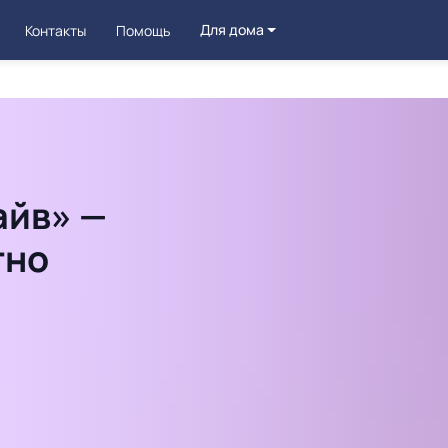
Для дома
Контакты
Помощь
айв» —
тно