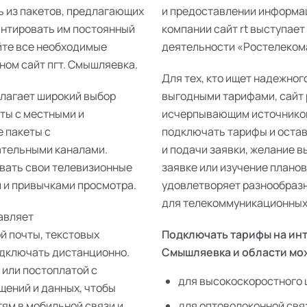
ь из пакетов, предлагающих
и предоставлении информац
антировать им постоянный
компании сайт rt выступает
йте все необходимые
деятельности «Ростелекома
ном сайт пгт. Смышляевка.
Для тех, кто ищет надежног
длагает широкий выбор
выгодными тарифами, сайт 
еты с местными и
исчерпывающим источником
 пакеты с
подключать тарифы и остав
ательными каналами.
и подачи заявки, желание 
ивать свои телевизионные
заявке или изучение плано
 и привычками просмотра.
удовлетворяет разнообразн
для телекоммуникационных 
авляет
й почты, текстовых
Подключать тарифы на инт
одключать дистанционно.
Смышляевка и области мо
 или постоплатой с
для высокоскоростного 
щений и данных, чтобы
тям в мобильной связи и
для оптоволоконной свя