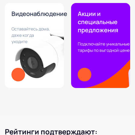
Видеонаблюдение
Акции и
специальные
Оставайтесь дома,
предложения
даже когда
уходите
Подключайте уникальные
тарифы по выгодной цене
Рейтинги подтверждают: