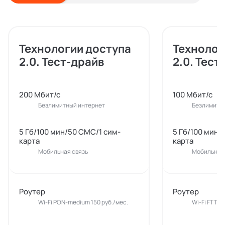
Технологии доступа
Технолог
2.0. Тест-драйв
2.0. Тест
200 Мбит/с
100 Мбит/с
Безлимитный интернет
Безлимитн
5 Гб/100 мин/50 СМС/1 сим-
5 Гб/100 мин/
карта
карта
Мобильная связь
Мобильная 
Роутер
Роутер
Wi-Fi PON-medium 150 руб./мес.
Wi-Fi FTTx-