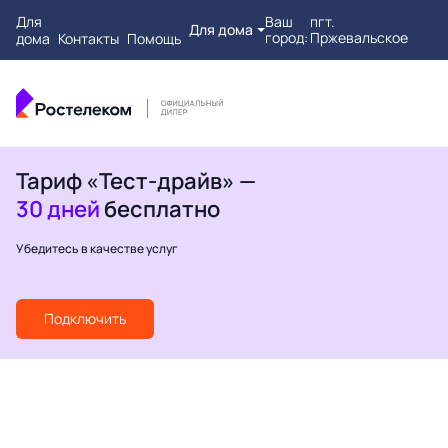
Для
Ваш
пгт.
Для дома
город:
Пржевальское
дома
Контакты
Помощь
Тариф «Тест-драйв» —
30 дней
бесплатно
Убедитесь в качестве услуг
Подключить