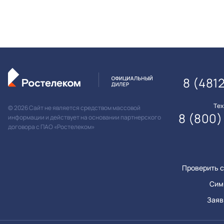
8 (481
Те
© 2026 Сайт не является средством массовой
8 (800)
информации и действует на основании партнерского
договора с ПАО «Ростелеком»
Проверить с
Сим
Заяв