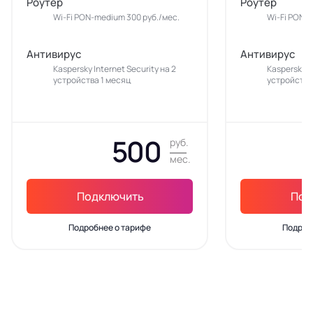
Роутер
Роутер
Wi-Fi PON-medium 300 руб./мес.
Wi-Fi PON-
Антивирус
Антивирус
Kaspersky Internet Security на 2
Kaspersky In
устройства 1 месяц
устройства
500
руб.
мес.
Подключить
Под
Подробнее о тарифе
Подроб