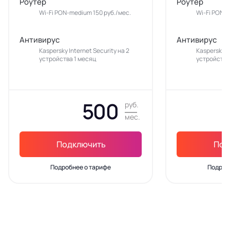
Роутер
Роутер
Wi-Fi PON-medium 150 руб./мес.
Wi-Fi PON-m
Антивирус
Антивирус
Kaspersky Internet Security на 2
Kaspersky In
устройства 1 месяц
устройства
500
руб.
мес.
Подключить
Под
Подробнее о тарифе
Подроб