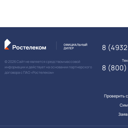
8 (4932
Те
© 2026 Сайт не является средством массовой
8 (800)
информации и действует на основании партнерского
договора с ПАО «Ростелеком»
Проверить с
Сим
Заяв