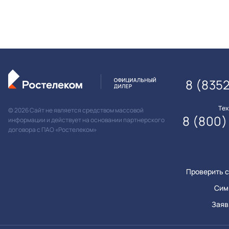
8 (835
Те
© 2026 Сайт не является средством массовой
8 (800)
информации и действует на основании партнерского
договора с ПАО «Ростелеком»
Проверить с
Сим
Заяв