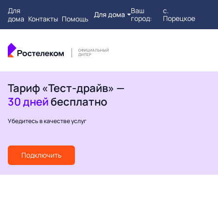
Для
Ваш
с.
Для дома
город:
Порецкое
дома
Контакты
Помощь
Тариф «Тест-драйв» —
30 дней
бесплатно
Убедитесь в качестве услуг
Подключить