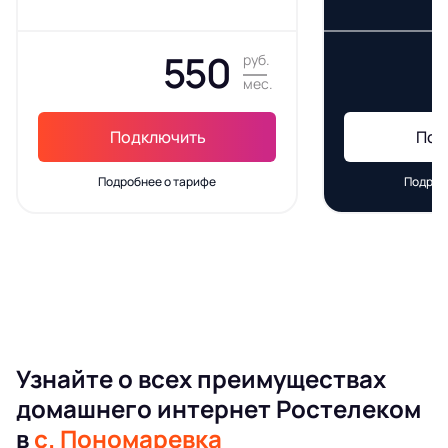
550
руб.
мес.
Подключить
Под
Подробнее о тарифе
Подроб
Узнайте о всех преимуществах
домашнего интернет Ростелеком
в
с. Пономаревка