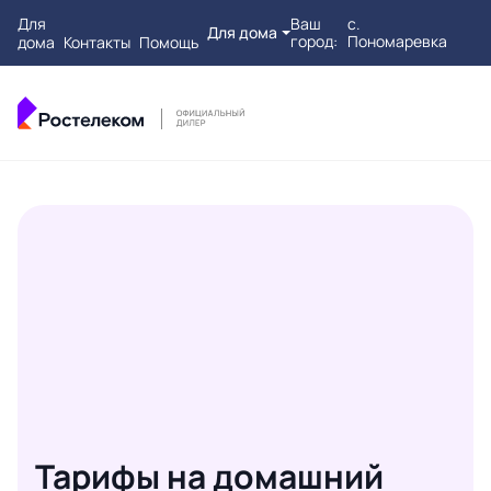
Для
Ваш
с.
Для дома
город:
Пономаревка
дома
Контакты
Помощь
Тарифы на домашний