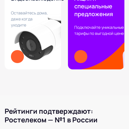
специальные
Оставайтесь дома,
предложения
даже когда
уходите
Подключайте уникальные
тарифы по выгодной цене
Рейтинги подтверждают:
Ростелеком — №1 в России