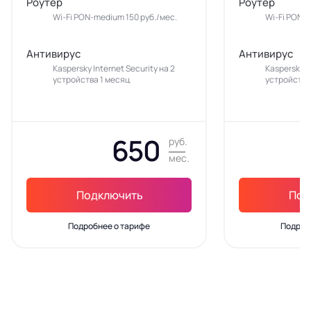
Роутер
Роутер
Wi-Fi PON-medium 150 руб./мес.
Wi-Fi PON-m
Антивирус
Антивирус
Kaspersky Internet Security на 2
Kaspersky In
устройства 1 месяц
устройства
650
руб.
мес.
Подключить
Под
Подробнее о тарифе
Подроб