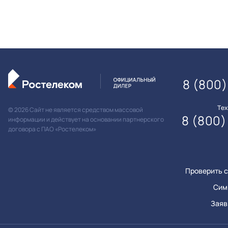
8 (800)
Те
© 2026 Сайт не является средством массовой
8 (800)
информации и действует на основании партнерского
договора с ПАО «Ростелеком»
Проверить с
Сим
Заяв