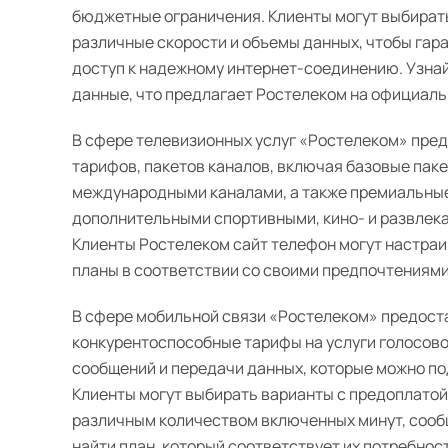
бюджетные ограничения. Клиенты могут выбират
различные скорости и объемы данных, чтобы гар
доступ к надежному интернет-соединению. Узна
данные, что предлагает Ростелеком на официальн
В сфере телевизионных услуг «Ростелеком» пре
тарифов, пакетов каналов, включая базовые пак
международными каналами, а также премиальные
дополнительными спортивными, кино- и развлек
Клиенты Ростелеком сайт телефон могут настра
планы в соответствии со своими предпочтениями
В сфере мобильной связи «Ростелеком» предост
конкурентоспособные тарифы на услуги голосово
сообщений и передачи данных, которые можно п
Клиенты могут выбирать варианты с предоплатой
различным количеством включенных минут, сооб
найти план, который соответствует их потребнос