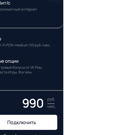
бит/с
езлимитный интернет
р
i-Fi PON-medium 150 руб./мес.
ые опции
гровые бонусы от VK Play,
еста Игры, Фогейм
990
руб.
мес.
Подключить