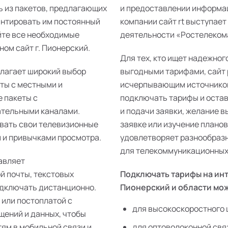
ь из пакетов, предлагающих
и предоставлении информац
антировать им постоянный
компании сайт rt выступает
йте все необходимые
деятельности «Ростелекома»
ом сайт г. Пионерский.
Для тех, кто ищет надежног
длагает широкий выбор
выгодными тарифами, сайт 
еты с местными и
исчерпывающим источником
 пакеты с
подключать тарифы и остав
ательными каналами.
и подачи заявки, желание 
ивать свои телевизионные
заявке или изучение плано
 и привычками просмотра.
удовлетворяет разнообразн
для телекоммуникационных 
авляет
й почты, текстовых
Подключать тарифы на инт
одключать дистанционно.
Пионерский и области мо
 или постоплатой с
для высокоскоростного 
щений и данных, чтобы
тям в мобильной связи и
для оптоволоконной свя