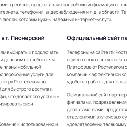
ми в регионе, предоставляя подробную информацию о том,
ернета, телефонии, видеонаблюдения и т. д. в области. Та
я людей, которым нужны надежные интернет-услуги.
в г. Пионерский
Официальный сайт па
елям выбирать и подключать
Телефоны на сайте rtk Рос
 и деловым потребностям.
офисов легко доступны, что
ые планы мобильной
Платформа от Ростелеком 
есперебойные услуги для
компании к эффективной ко
е рт ру Ростелеком по
удобство работы для пользо
 для быстрого доступа к
Официальный сайт партнер
фы, что делает его удобным
филиалами, подразделения
изировать свои
департаментами, представ
отделениями в ключевых суб
бования к использованию и
удовлетворении телекомму