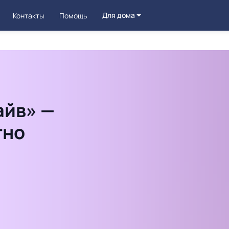
Для дома
Контакты
Помощь
айв» —
тно