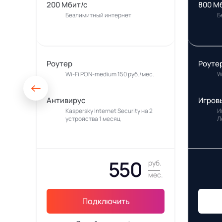
200 Мбит/с
800 М
Безлимитный интернет
Б
Роутер
Роуте
Wi-Fi PON-medium 150 руб./мес.
W
Антивирус
Игров
Kaspersky Internet Security на 2
И
устройства 1 месяц
Л
550
руб.
мес.
Подключить