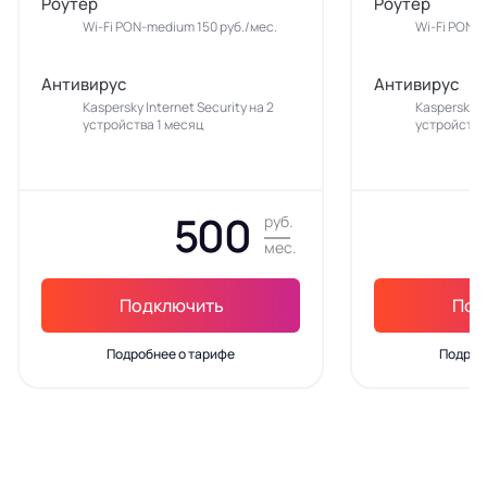
Роутер
Роутер
Wi-Fi PON-medium 150 руб./мес.
Wi-Fi PON-m
Антивирус
Антивирус
Kaspersky Internet Security на 2
Kaspersky In
устройства 1 месяц
устройства
500
руб.
мес.
Подключить
Под
Подробнее о тарифе
Подроб