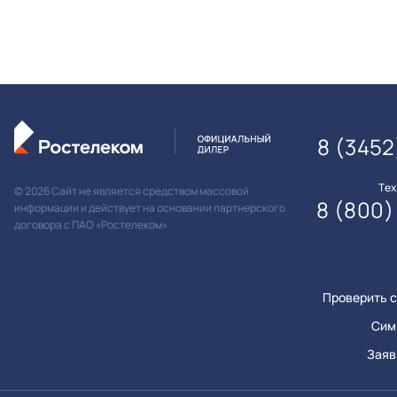
8 (3452
Те
© 2026 Сайт не является средством массовой
8 (800)
информации и действует на основании партнерского
договора с ПАО «Ростелеком»
Проверить с
Сим
Заяв