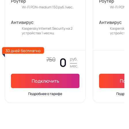
Роутер
Роутер
Wi-Fi PON-medium 150 руб./мес.
Wi-Fi PON-m
Антивирус
Антивирус
Kaspersky Internet Security на 2
Kaspersky In
устройства 1 месяц
устройства
30 дней бесплатно
0
750
руб.
мес.
Подключить
Под
Подробнее о тарифе
Подроб