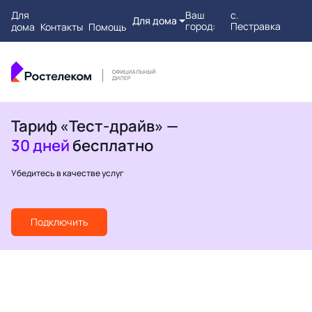
Для
Ваш
с.
Для дома
город:
Пестравка
дома
Контакты
Помощь
Тариф «Тест-драйв» —
30 дней
бесплатно
Убедитесь в качестве услуг
Подключить