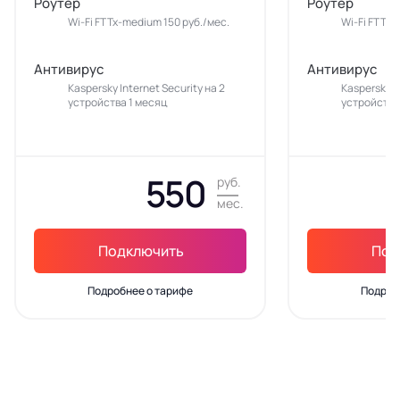
Роутер
Роутер
Wi-Fi FTTx-medium 150 руб./мес.
Wi-Fi FTTx-
Антивирус
Антивирус
Kaspersky Internet Security на 2
Kaspersky In
устройства 1 месяц
устройства
550
руб.
мес.
Подключить
Под
Подробнее о тарифе
Подроб