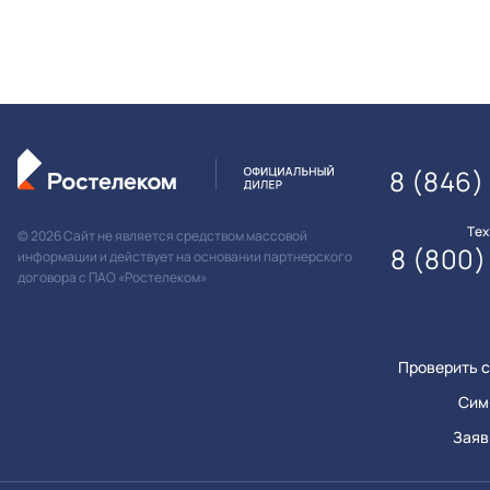
8 (846)
Те
© 2026 Сайт не является средством массовой
8 (800)
информации и действует на основании партнерского
договора с ПАО «Ростелеком»
Проверить с
Сим
Заяв