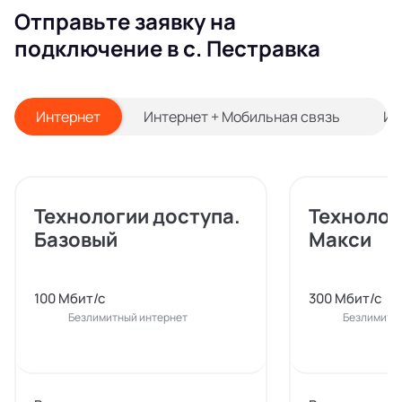
Отправьте заявку на
подключение в с. Пестравка
Интернет
Интернет + Мобильная связь
Ин
Технологии доступа.
Технолог
Базовый
Макси
100 Мбит/с
300 Мбит/с
Безлимитный интернет
Безлимитн