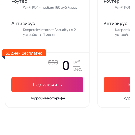
Роутер
Роутер
Wi-Fi PON-medium 150 руб./мес.
Wi-Fi PON-m
Антивирус
Антивирус
Kaspersky Internet Security на 2
Kaspersky In
устройства 1 месяц
устройства
30 дней бесплатно
0
550
руб.
мес.
Подключить
Под
Подробнее о тарифе
Подроб