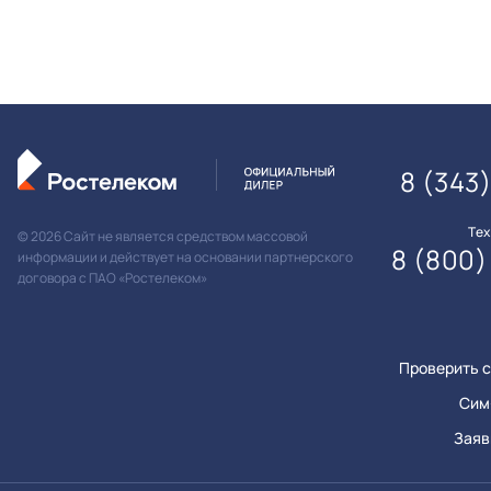
8 (343
Те
© 2026 Сайт не является средством массовой
8 (800)
информации и действует на основании партнерского
договора с ПАО «Ростелеком»
Проверить с
Сим
Заяв