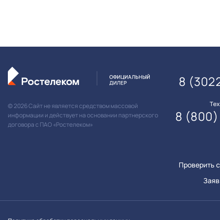
8 (302
Те
© 2026 Сайт не является средством массовой
8 (800)
информации и действует на основании партнерского
договора с ПАО «Ростелеком»
Проверить с
Заяв