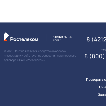
8 (421
Те
© 2026 Сайт не является средством массовой
8 (800)
информации и действует на основании партнерского
договора с ПАО «Ростелеком»
Проверить с
Сим
Заяв