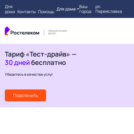
Для
Ваш
рп.
Для дома
город:
Переяславка
дома
Контакты
Помощь
Тариф «Тест-драйв» —
30 дней
бесплатно
Убедитесь в качестве услуг
Подключить