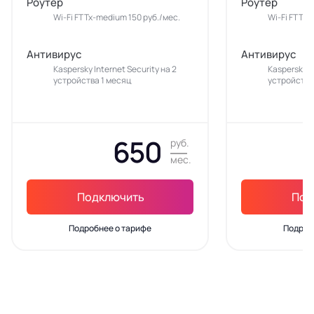
Роутер
Роутер
Wi-Fi FTTx-medium 150 руб./мес.
Wi-Fi FTTx-
Антивирус
Антивирус
Kaspersky Internet Security на 2
Kaspersky In
устройства 1 месяц
устройства
650
руб.
мес.
Подключить
Под
Подробнее о тарифе
Подроб