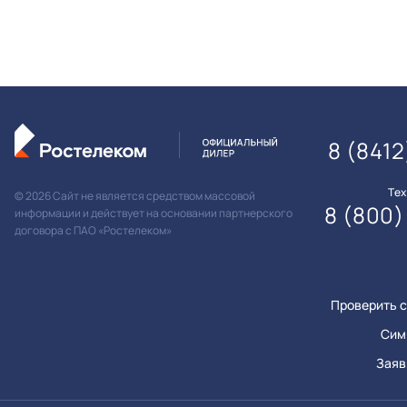
8 (841
Те
© 2026 Сайт не является средством массовой
8 (800)
информации и действует на основании партнерского
договора с ПАО «Ростелеком»
Проверить с
Сим
Заяв