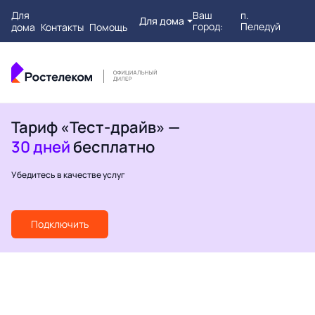
Для
Ваш
п.
Для дома
город:
Пеледуй
дома
Контакты
Помощь
Тариф «Тест-драйв» —
30 дней
бесплатно
Убедитесь в качестве услуг
Подключить