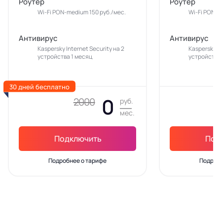
Роутер
Роутер
Wi-Fi PON-medium 150 руб./мес.
Wi-Fi PON-m
Антивирус
Антивирус
Kaspersky Internet Security на 2
Kaspersky In
устройства 1 месяц
устройства
30 дней бесплатно
0
2000
руб.
мес.
Подключить
Под
Подробнее о тарифе
Подроб