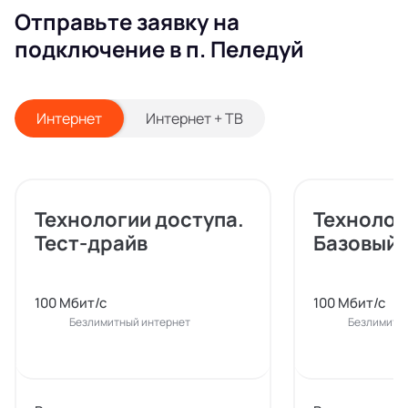
Отправьте заявку на
подключение в п. Пеледуй
Интернет
Интернет + ТВ
Технологии доступа.
Технолог
Тест-драйв
Базовый
100 Мбит/с
100 Мбит/с
Безлимитный интернет
Безлимитн