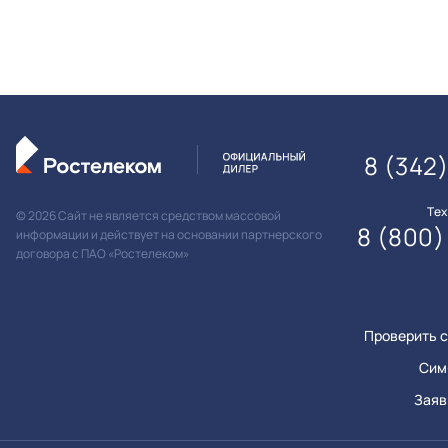
8 (342
Те
© 2026 Сайт не является средством массовой
8 (800)
информации и действует на основании партнерского
договора с ПАО «Ростелеком»
Проверить с
Сим
Заяв