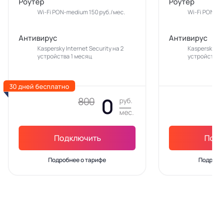
Роутер
Роутер
Wi-Fi PON-medium 150 руб./мес.
Wi-Fi PON-m
Антивирус
Антивирус
Kaspersky Internet Security на 2
Kaspersky In
устройства 1 месяц
устройства
30 дней бесплатно
0
800
руб.
мес.
Подключить
Под
Подробнее о тарифе
Подроб