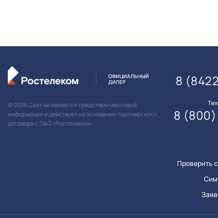
8 (842
Те
© 2026 Сайт не является средством массовой
8 (800)
информации и действует на основании партнерского
договора с ПАО «Ростелеком»
Проверить с
Сим
Заяв