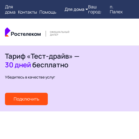
Для
Ваш
п.
Для дома
город:
Палех
дома
Контакты
Помощь
Тариф «Тест-драйв» —
30 дней
бесплатно
Убедитесь в качестве услуг
Подключить