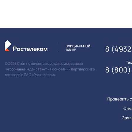
8 (4932
Те
© 2026 Сайт не является средством массовой
8 (800)
информации и действует на основании партнерского
договора с ПАО «Ростелеком»
Проверить с
Сим
Заяв