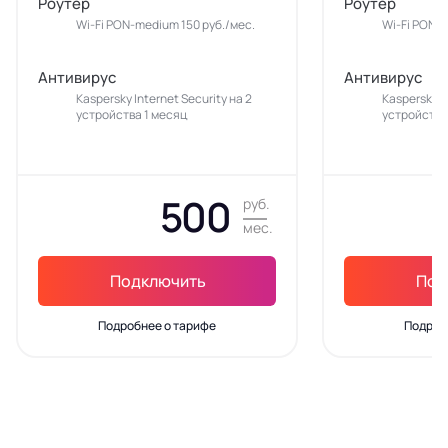
Роутер
Роутер
Wi-Fi PON-medium 150 руб./мес.
Wi-Fi PON-m
Антивирус
Антивирус
Kaspersky Internet Security на 2
Kaspersky In
устройства 1 месяц
устройства
500
руб.
мес.
Подключить
Под
Подробнее о тарифе
Подроб