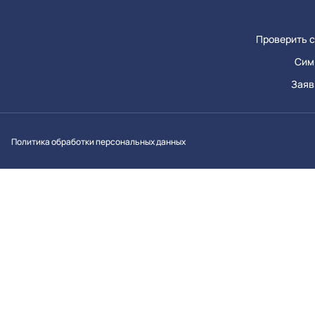
Проверить с
Сим
Заяв
Вконтакт
Однок
Y
Политика обработки персональных данных