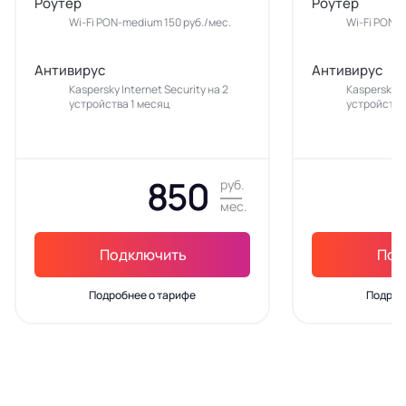
Роутер
Роутер
Wi-Fi PON-medium 150 руб./мес.
Wi-Fi PON-m
Антивирус
Антивирус
Kaspersky Internet Security на 2
Kaspersky In
устройства 1 месяц
устройства
850
руб.
мес.
Подключить
Под
Подробнее о тарифе
Подроб