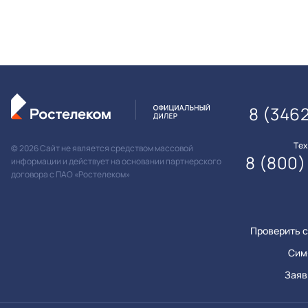
8 (346
Те
© 2026 Сайт не является средством массовой
8 (800)
информации и действует на основании партнерского
договора с ПАО «Ростелеком»
Проверить с
Сим
Заяв