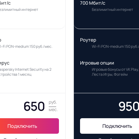
бит/с
700 Мбит/с
езлимитный интернет
Безлимитный интернет
р
Роутер
i-Fi PON-medium 150 руб./мес.
Wi-Fi PON-medium 150 руб.
ирус
Игровые опции
aspersky Internet Security на 2
Игровые бонусы от VK Play,
стройства 1 месяц
Леста Игры, Фогейм
650
95
руб.
мес.
Подключить
Подключить