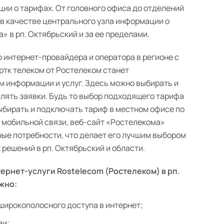
ии о тарифах. От головного офиса до отделений
 в качестве центрального узла информации о
 в рп. Октябрьский и за ее пределами.
о интернет-провайдера и оператора в регионе с
ртк телеком от Ростелеком станет
 информации и услуг. Здесь можно выбирать и
лять заявки. Будь то выбор подходящего тарифа
выбирать и подключать тариф в местном офисе по
в мобильной связи, веб-сайт «Ростелекома»
ые потребности, что делает его лучшим выбором
решений в рп. Октябрьский и области.
ернет-услуги Rostelecom (Ростелеком) в рп.
жно:
широкополосного доступа в интернет;
зи;