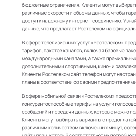
бюджетные ограничения. Клиенты могут выбират
различные скорости и объемы данных, чтобы гар
доступ к надежному интернет-соединению. Узна
данные, что предлагает Ростелеком на официаль
В сфере телевизионных услуг «Ростелеком» пре
тарифов, пакетов каналов, включая базовые пак
международными каналами, а также премиальные
дополнительными спортивными, кино- и развлек
Клиенты Ростелеком сайт телефон могут настра
планы в соответствии со своими предпочтениями
В сфере мобильной связи «Ростелеком» предост
конкурентоспособные тарифы на услуги голосово
сообщений и передачи данных, которые можно п
Клиенты могут выбирать варианты с предоплатой
различным количеством включенных минут, сооб
найти план, который соответствует их потребнос