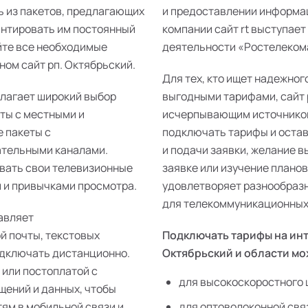
ь из пакетов, предлагающих
и предоставлении информац
антировать им постоянный
компании сайт rt выступает
йте все необходимые
деятельности «Ростелекома»
ном сайт рп. Октябрьский.
Для тех, кто ищет надежног
длагает широкий выбор
выгодными тарифами, сайт 
еты с местными и
исчерпывающим источником
 пакеты с
подключать тарифы и остав
ательными каналами.
и подачи заявки, желание 
ивать свои телевизионные
заявке или изучение плано
 и привычками просмотра.
удовлетворяет разнообразн
для телекоммуникационных 
авляет
й почты, текстовых
Подключать тарифы на инт
одключать дистанционно.
Октябрьский и области мо
 или постоплатой с
для высокоскоростного 
щений и данных, чтобы
тям в мобильной связи и
для оптоволоконной свя