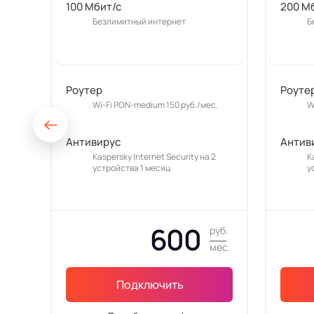
100 Мбит/с
200 М
Безлимитный интернет
Б
Роутер
Роуте
Wi-Fi PON-medium 150 руб./мес.
W
Антивирус
Антив
Kaspersky Internet Security на 2
K
устройства 1 месяц
у
600
руб.
мес.
Подключить