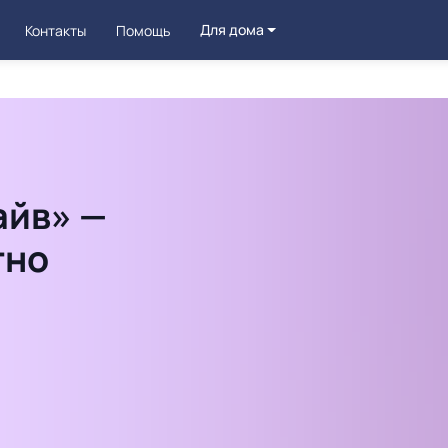
Для дома
Контакты
Помощь
айв» —
тно