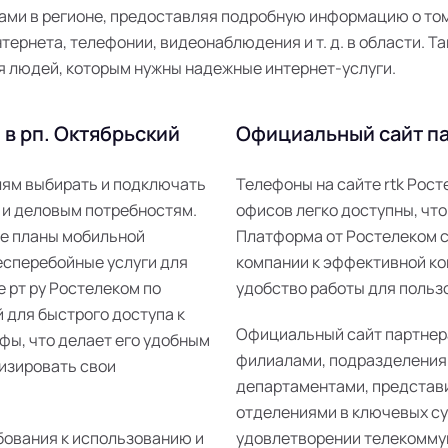
ми в регионе, предоставляя подробную информацию о том,
ернета, телефонии, видеонаблюдения и т. д. в области. Та
я людей, которым нужны надежные интернет-услуги.
в рп. Октябрьский
Официальный сайт па
елям выбирать и подключать
Телефоны на сайте rtk Рос
 и деловым потребностям.
офисов легко доступны, что
ые планы мобильной
Платформа от Ростелеком 
есперебойные услуги для
компании к эффективной ко
е рт ру Ростелеком по
удобство работы для пользо
 для быстрого доступа к
Официальный сайт партнер
фы, что делает его удобным
филиалами, подразделения
изировать свои
департаментами, представ
отделениями в ключевых суб
бования к использованию и
удовлетворении телекомму