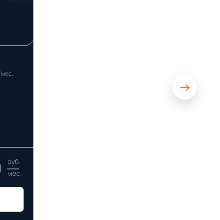
/мес.
0
руб.
мес.