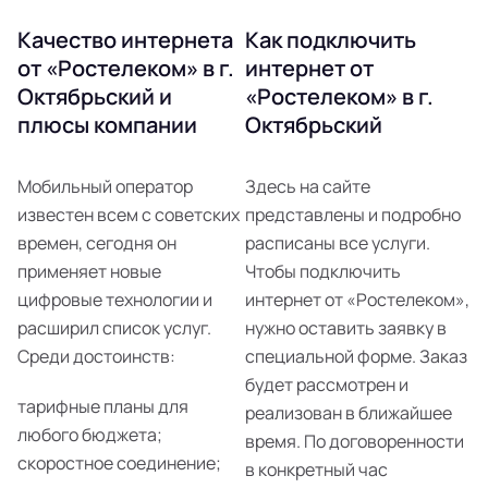
Качество интернета
Как подключить
от «Ростелеком» в г.
интернет от
Октябрьский и
«Ростелеком» в г.
плюсы компании
Октябрьский
Мобильный оператор
Здесь на сайте
известен всем с советских
представлены и подробно
времен, сегодня он
расписаны все услуги.
применяет новые
Чтобы подключить
цифровые технологии и
интернет от «Ростелеком»,
расширил список услуг.
нужно оставить заявку в
Среди достоинств:
специальной форме. Заказ
будет рассмотрен и
тарифные планы для
реализован в ближайшее
любого бюджета;
время. По договоренности
скоростное соединение;
в конкретный час