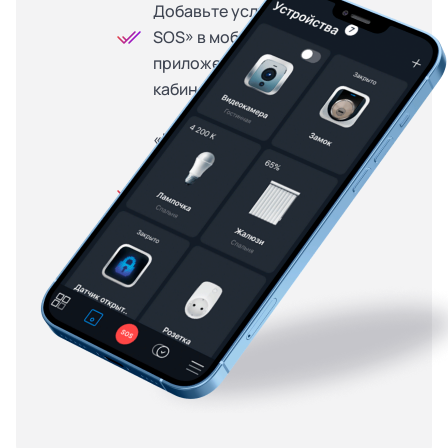
Добавьте услугу «Кнопка
SOS» в мобильном
приложении или личном
кабинете
«Кнопка SOS» доступна
на особых условиях для
абонентов, купивших
оборудование в
рассрочку — от 299
рублей в месяц