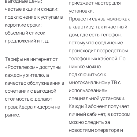
выгодные цены;
приезжает мастер для
частые акции и скидки;
установки.
подключение к услугам в
Провести связь можно как
короткие сроки;
в квартиру, так и частный
объемный список
дом, где есть телефон,
предложений и т. д.
потому что соединение
происходит посредством
телефонных кабелей. По
Тарифы на интернет от
ним же можно
«Ростелеком» доступны
подключиться к
каждому жителю, а
многоканальному ТВ с
качество обслуживания в
использованием
сочетании с выгодной
специальной установки.
стоимостью делают
Каждый абонент получает
провайдера лидером на
личный кабинет, в котором
рынке.
можно следить за
новостями оператора и