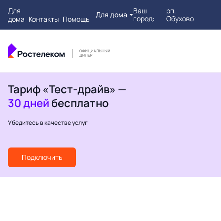
Для
Ваш
рп.
Для дома
город:
Обухово
дома
Контакты
Помощь
Тариф «Тест-драйв» —
30 дней
бесплатно
Убедитесь в качестве услуг
Подключить