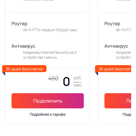
Роутер
Роутер
Wi-Fi FTTx-medium 150 руб./мес.
Wi-Fi FTTx-
Антивирус
Антивирус
Kaspersky Internet Security на 2
Kaspersky In
устройства 1 месяц
устройства
30 дней бесплатно
30 дней бесплатно
0
450
руб.
мес.
Подключить
Под
Подробнее о тарифе
Подроб