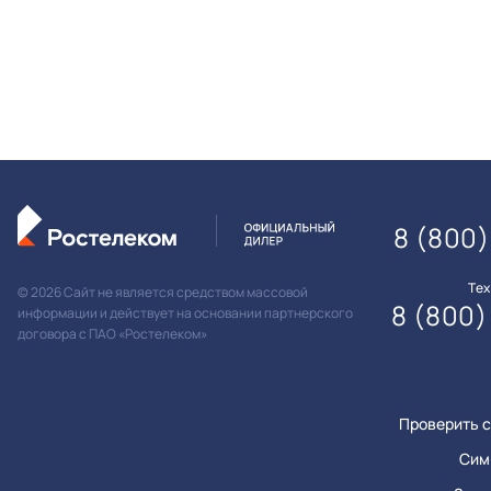
8 (800)
Те
© 2026 Сайт не является средством массовой
8 (800)
информации и действует на основании партнерского
договора с ПАО «Ростелеком»
Проверить с
Сим