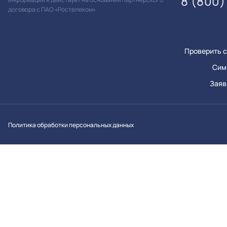
8 (800)
договора с ПАО «Ростелеком»
Проверить с
Сим
Заяв
Вконтакт
Однок
Y
Политика обработки персональных данных