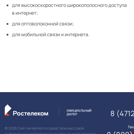
для высокоскоростного широкополосного доступа
в интернет;
для оптоволоконной связи;
для мобильной связи и интернета.
8 (471
Те
© 2026 Сайт не является средством массовой
информации и действует на основании партнерского