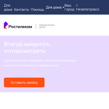
Для
Ваш
г.
Для дома
город:
Нязепетровск
дома
Контакты
Помощь
Всегда найдется,
что посмотреть
Тысячи фильмов, сериалов и ТВ-каналов в высоком
качестве по цене одного похода в кино
Оставить заявку