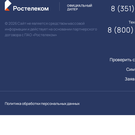
8 (351
Те
© 2026 Сайт не является средством массовой
8 (800)
информации и действует на основании партнерского
договора с ПАО «Ростелеком»
Проверить с
Сим
Заяв
Вконтакт
Однок
Y
Политика обработки персональных данных