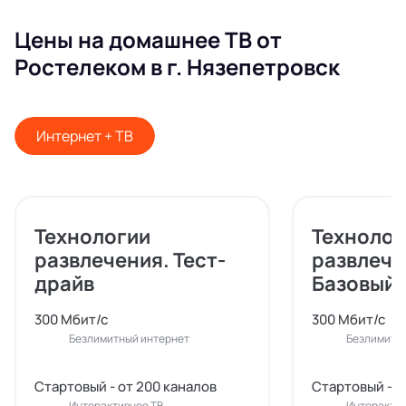
Цены на домашнее ТВ от
Ростелеком в г. Нязепетровск
Интернет + ТВ
Технологии
Технолог
развлечения. Тест-
развлече
драйв
Базовый
300 Мбит/с
300 Мбит/с
Безлимитный интернет
Безлимитн
Стартовый - от 200 каналов
Стартовый - о
Интерактивное ТВ
Интерактив