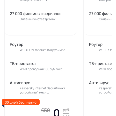
27 000 фильмов и сериалов
27 000 фильмо
Онлайн-кинотеатр Wink
Онлайн-кин
Роутер
Роутер
Wi-Fi PON-medium 150 руб./мес.
Wi-Fi PON-m
ТВ-приставка
ТВ-приставка
WINK проводная 100 руб./мес.
WINK прово
Антивирус
Антивирус
Kaspersky Internet Security на 2
Kaspersky In
устройства 1 месяц
устройства
30 дней бесплатно
0
650
руб.
мес.