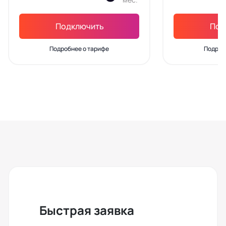
Подключить
Под
Подробнее о тарифе
Подроб
Быстрая заявка