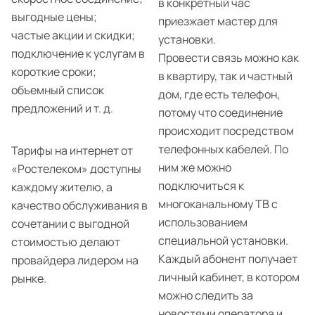
в конкретный час
выгодные цены;
приезжает мастер для
частые акции и скидки;
установки.
подключение к услугам в
Провести связь можно как
короткие сроки;
в квартиру, так и частный
объемный список
дом, где есть телефон,
предложений и т. д.
потому что соединение
происходит посредством
телефонных кабелей. По
Тарифы на интернет от
ним же можно
«Ростелеком» доступны
подключиться к
каждому жителю, а
многоканальному ТВ с
качество обслуживания в
использованием
сочетании с выгодной
специальной установки.
стоимостью делают
Каждый абонент получает
провайдера лидером на
личный кабинет, в котором
рынке.
можно следить за
новостями оператора и