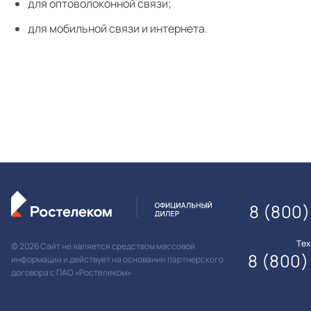
для оптоволоконной связи;
для мобильной связи и интернета.
8 (800)
Те
© 2026 Сайт не является средством массовой
8 (800)
информации и действует на основании партнерского
договора с ПАО «Ростелеком»