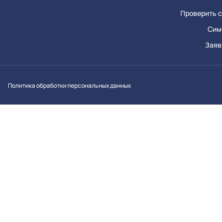
Проверить с
Сим
Заяв
Вконтакт
Однок
Y
Политика обработки персональных данных