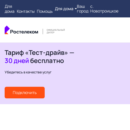
Для
Ваш
с.
Для дома
город:
Новотроицкое
дома
Контакты
Помощь
Тариф «Тест-драйв» —
30 дней
бесплатно
Убедитесь в качестве услуг
Подключить