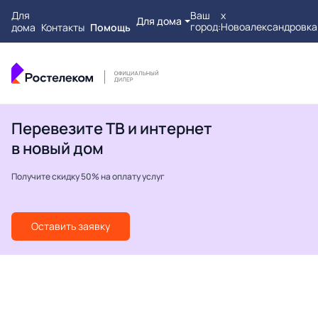
Для
Ваш
х
Для дома
город:
Новоалександровка
дома
Контакты
Помощь
Перевезите ТВ и интернет
в новый дом
Получите скидку 50% на оплату услуг
Оставить заявку