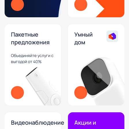
Пакетные
Умный
предложения
дом
Объединяйте услуги с
выгодой от 40%
Видеонаблюдение
Акции и