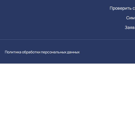
Проверить с
Сим
Заяв
Вконтакт
Однок
Y
Политика обработки персональных данных