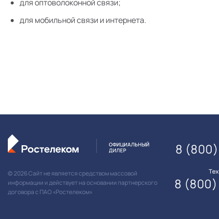
для оптоволоконной связи;
для мобильной связи и интернета.
8 (800)
Те
© 2026 Сайт не является средством массовой
8 (800)
информации и действует на основании партнерского
договора с ПАО «Ростелеком»