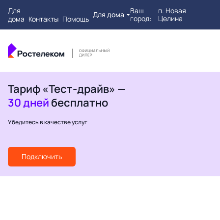
Для
Ваш
п. Новая
Для дома
город:
Целина
дома
Контакты
Помощь
Тариф «Тест-драйв» —
30 дней
бесплатно
Убедитесь в качестве услуг
Подключить