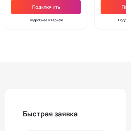
Подключить
Под
Подробнее о тарифе
Подроб
Быстрая заявка