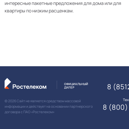
интересные пакетные предложения для дома или для
квартиры по низким расценкам.
8 (851
Те
© 2026 Сайт не является средством массовой
8 (800)
информации и действует на основании партнерского
договора с ПАО «Ростелеком»