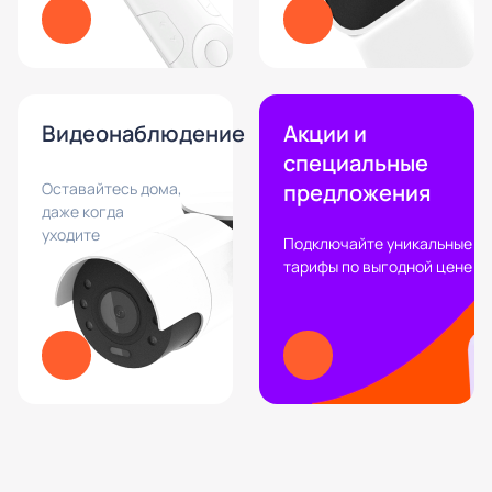
Видеонаблюдение
Акции и
специальные
Оставайтесь дома,
предложения
даже когда
уходите
Подключайте уникальные
тарифы по выгодной цене