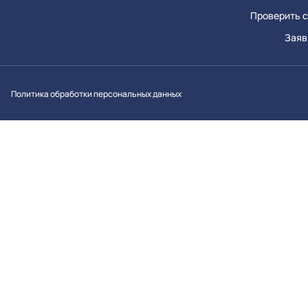
Проверить с
Заяв
Вконтакт
Однок
Y
Политика обработки персональных данных