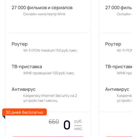
27 000 фильмов и сериалов
27 000 фильмо
Онлайн-кинотеатр Wink
Онлайн-кин
Роутер
Роутер
Wi-Fi PON-medium 150 руб./мес.
Wi-Fi PON-m
ТВ-приставка
ТВ-приставка
WINK проводная 100 руб./мес.
WINK прово
Антивирус
Антивирус
Kaspersky Internet Security на 2
Kaspersky In
устройства 1 месяц
устройства
30 дней бесплатно
0
650
руб.
мес.