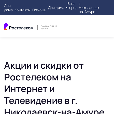
Ваш
г.
Для
Для дома
город:
Николаевск-
дома
Контакты
Помощь
на-Амуре
Акции и скидки от
Ростелеком на
Интернет и
Телевидение в г.
Николаевск-на-Амуре