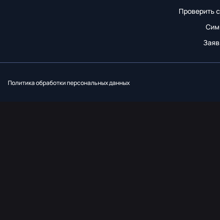
Проверить с
Сим
Заяв
Вконтакт
Однок
Y
Политика обработки персональных данных