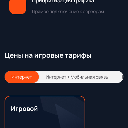
Приоритизация трафика
Прямое подключение к серверам
Цены на игровые тарифы
Интернет
Интернет + Мобильная связь
Ин
Игровой