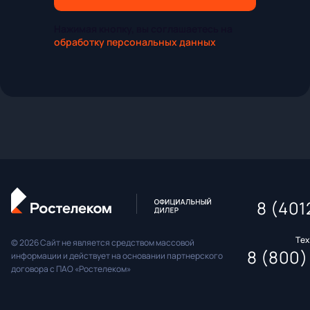
Нажимая кнопку, вы соглашаетесь на
обработку персональных данных
8 (401
Те
© 2026 Сайт не является средством массовой
8 (800)
информации и действует на основании партнерского
договора с ПАО «Ростелеком»