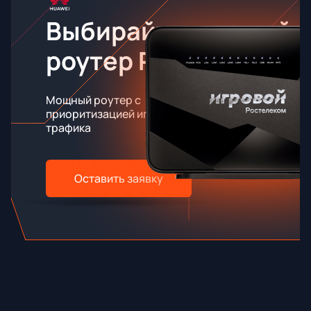
Выбирайте игровой
роутер RT-X
Мощный роутер с
приоритизацией игрового
трафика
Оставить заявку