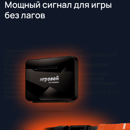
Мощный сигнал для игры
без лагов
Уверенное покрытие Wi-Fi до 300 м²
Скорость до 600 Мбит/с (2.4 ГГц.) до 1733 Мбит/с (5
ГГц.)
8 мощных антенн, расположенных под крышкой
корпуса
Приоритизация популярных игр, позволяет при
загрузке вашей сети отдать приоритет играм
Хорошее покрытие и стабильный сигнал благодаря
MIMO 4x4 в 2 диапазонах
Работа в 2 диапазонах одновременно (2.4 ГГц., 5 ГГц)
Работает только на PON соединении