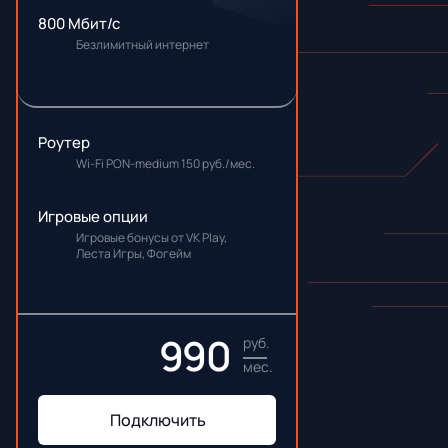
800 Мбит/с
Безлимитный интернет
Роутер
Wi-Fi PON-medium 150 руб./мес.
Игровые опции
Игровые бонусы от VK Play,
Леста Игры, Фогейм
990
руб.
мес.
Подключить