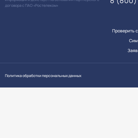
8 (800)
договора с ПАО «Ростелеком»
Проверить с
Сим
Заяв
Вконтакт
Однок
Y
Политика обработки персональных данных