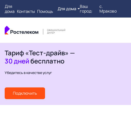
Для
Ваш
с.
Для дома
город:
Мраково
дома
Контакты
Помощь
Тариф «Тест-драйв» —
30 дней
бесплатно
Убедитесь в качестве услуг
Подключить