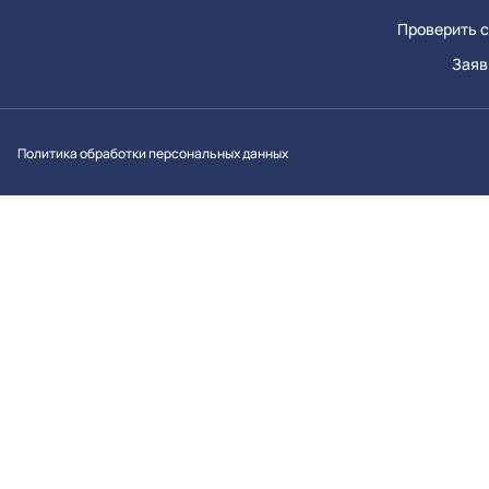
Проверить с
Заяв
Вконтакт
Однок
Y
Политика обработки персональных данных