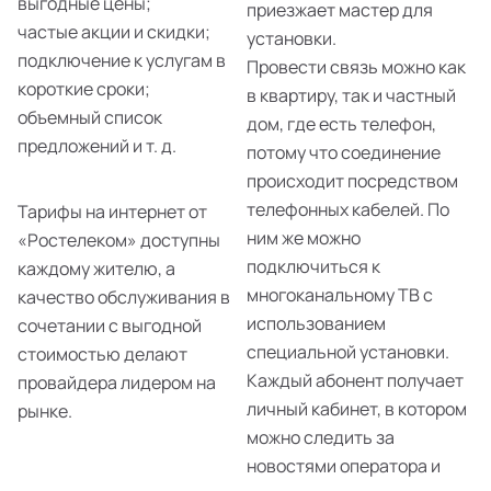
выгодные цены;
приезжает мастер для
частые акции и скидки;
установки.
подключение к услугам в
Провести связь можно как
короткие сроки;
в квартиру, так и частный
объемный список
дом, где есть телефон,
предложений и т. д.
потому что соединение
происходит посредством
телефонных кабелей. По
Тарифы на интернет от
ним же можно
«Ростелеком» доступны
подключиться к
каждому жителю, а
многоканальному ТВ с
качество обслуживания в
использованием
сочетании с выгодной
специальной установки.
стоимостью делают
Каждый абонент получает
провайдера лидером на
личный кабинет, в котором
рынке.
можно следить за
новостями оператора и