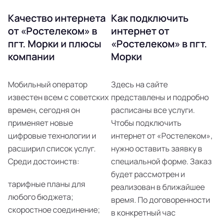
Качество интернета
Как подключить
от «Ростелеком» в
интернет от
пгт. Морки и плюсы
«Ростелеком» в пгт.
компании
Морки
Мобильный оператор
Здесь на сайте
известен всем с советских
представлены и подробно
времен, сегодня он
расписаны все услуги.
применяет новые
Чтобы подключить
цифровые технологии и
интернет от «Ростелеком»,
расширил список услуг.
нужно оставить заявку в
Среди достоинств:
специальной форме. Заказ
будет рассмотрен и
тарифные планы для
реализован в ближайшее
любого бюджета;
время. По договоренности
скоростное соединение;
в конкретный час