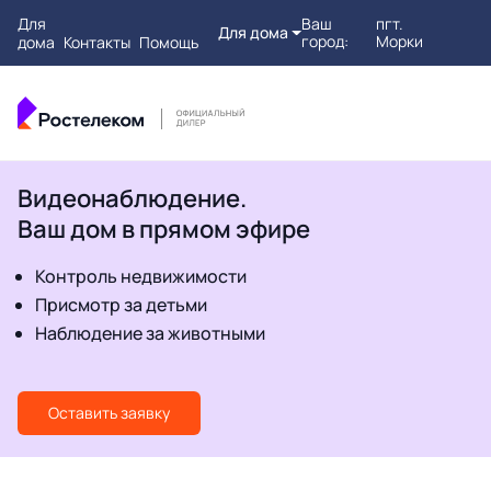
Для
Ваш
пгт.
Для дома
город:
Морки
дома
Контакты
Помощь
Видеонаблюдение.
Ваш дом в прямом эфире
Контроль недвижимости
Присмотр за детьми
Наблюдение за животными
Оставить заявку