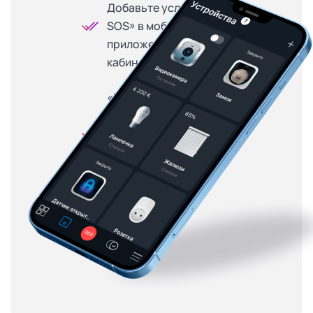
Добавьте услугу «Кнопка
SOS» в мобильном
приложении или личном
кабинете
«Кнопка SOS» доступна
на особых условиях для
абонентов, купивших
оборудование в
рассрочку — от 299
рублей в месяц